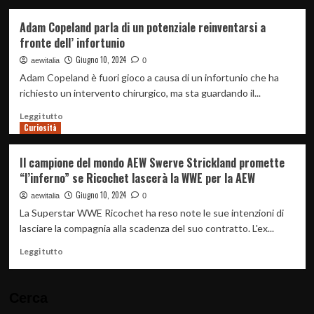
pluripremiato
più
attore
su
Adam Copeland parla di un potenziale reinventarsi a
alla
Jim
fronte dell’ infortunio
AEW
Ross
dice
Giugno 10, 2024
aewitalia
0
la
Adam Copeland è fuori gioco a causa di un infortunio che ha
sua
richiesto un intervento chirurgico, ma sta guardando il...
sul
probabile
Leggi
Leggi tutto
arrivo
Curiosità
di
di
più
Ricochet
su
Il campione del mondo AEW Swerve Strickland promette
in
Adam
“l’inferno” se Ricochet lascerà la WWE per la AEW
AEW
Copeland
e
parla
Giugno 10, 2024
aewitalia
0
sul
di
La Superstar WWE Ricochet ha reso note le sue intenzioni di
rapporto
un
lasciare la compagnia alla scadenza del suo contratto. L'ex...
con
potenziale
Shane
reinventarsi
Leggi
Leggi tutto
McMahon
a
di
fronte
più
dell’
su
Cerca
infortunio
Il