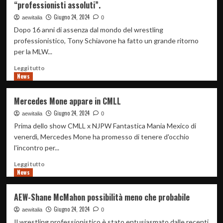
“professionisti assoluti”.
forbidden
Door
Giugno 24, 2024
aewitalia
0
è
Dopo 16 anni di assenza dal mondo del wrestling
stata
professionistico, Tony Schiavone ha fatto un grande ritorno
spaccata:
per la MLW...
Rhea
Ripley
Leggi
Leggi tutto
e
News
di
Buddy
più
Matthews
su
Mercedes Mone appare in CMLL
convogliano
Tony
a
Giugno 24, 2024
Schiavone
aewitalia
0
nozze
dice
Prima dello show CMLL x NJPW Fantastica Mania Mexico di
che
venerdì, Mercedes Mone ha promesso di tenere d'occhio
le
l'incontro per...
stelle
dell’AEW
Leggi
Leggi tutto
sono
News
di
“professionisti
più
assoluti”.
su
AEW-Shane McMahon possibilità meno che probabile
Mercedes
Giugno 24, 2024
Mone
aewitalia
0
appare
Il wrestling professionistico è stato entusiasmato dalle recenti