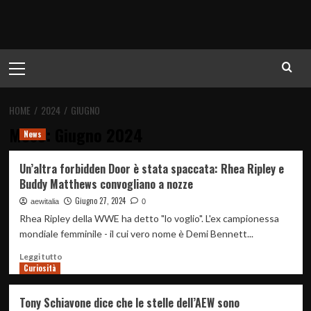
Menu
principale
HOME
2024
GIUGNO
Mese:
Giugno 2024
News
Un’altra forbidden Door è stata spaccata: Rhea Ripley e
Buddy Matthews convogliano a nozze
Giugno 27, 2024
aewitalia
0
Rhea Ripley della WWE ha detto "lo voglio". L'ex campionessa
mondiale femminile - il cui vero nome è Demi Bennett...
Leggi
Leggi tutto
Curiosità
di
più
su
Tony Schiavone dice che le stelle dell’AEW sono
Un’altra