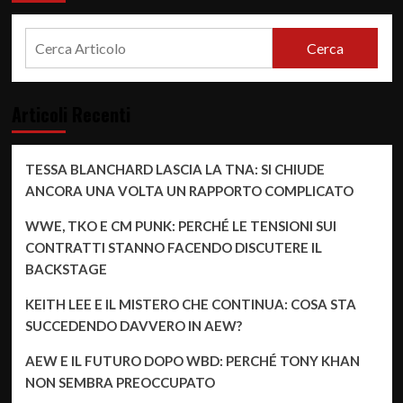
campione
del
mondo
Cerca
AEW
Swerve
Strickland
promette
Articoli Recenti
“l’inferno”
se
Ricochet
TESSA BLANCHARD LASCIA LA TNA: SI CHIUDE
lascerà
ANCORA UNA VOLTA UN RAPPORTO COMPLICATO
la
WWE
WWE, TKO E CM PUNK: PERCHÉ LE TENSIONI SUI
per
la
CONTRATTI STANNO FACENDO DISCUTERE IL
AEW
BACKSTAGE
KEITH LEE E IL MISTERO CHE CONTINUA: COSA STA
SUCCEDENDO DAVVERO IN AEW?
AEW E IL FUTURO DOPO WBD: PERCHÉ TONY KHAN
NON SEMBRA PREOCCUPATO