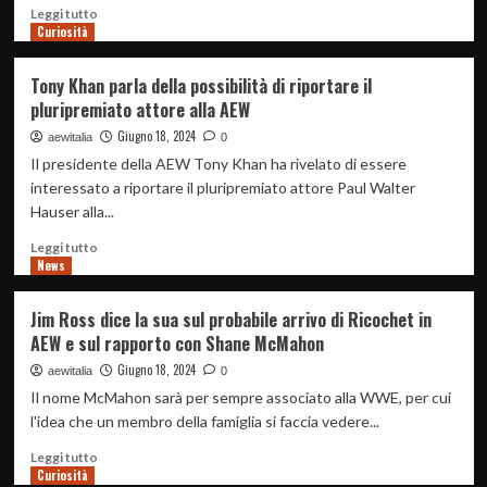
dal
Leggi
Leggi tutto
Wrestling
Curiosità
di
più
su
Tony Khan parla della possibilità di riportare il
La
pluripremiato attore alla AEW
star
indie
Giugno 18, 2024
aewitalia
0
Megan
Il presidente della AEW Tony Khan ha rivelato di essere
Bayne
interessato a riportare il pluripremiato attore Paul Walter
non
Hauser alla...
sarebbe
sotto
Leggi
Leggi tutto
contratto
News
di
con
più
la
su
Jim Ross dice la sua sul probabile arrivo di Ricochet in
AEW.
Tony
AEW e sul rapporto con Shane McMahon
Khan
parla
Giugno 18, 2024
aewitalia
0
della
Il nome McMahon sarà per sempre associato alla WWE, per cui
possibilità
l'idea che un membro della famiglia si faccia vedere...
di
riportare
Leggi
Leggi tutto
il
Curiosità
di