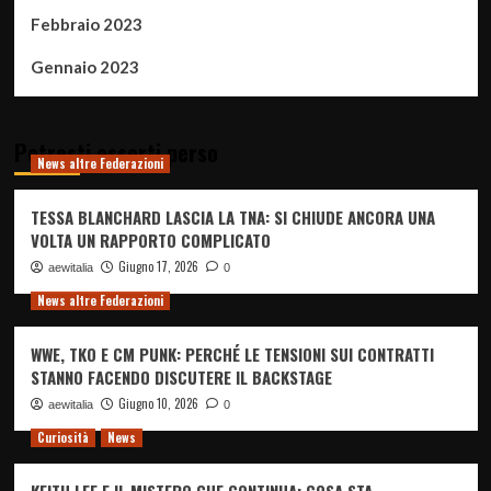
Febbraio 2023
Gennaio 2023
Potresti esserti perso
News altre Federazioni
TESSA BLANCHARD LASCIA LA TNA: SI CHIUDE ANCORA UNA
VOLTA UN RAPPORTO COMPLICATO
Giugno 17, 2026
aewitalia
0
News altre Federazioni
WWE, TKO E CM PUNK: PERCHÉ LE TENSIONI SUI CONTRATTI
STANNO FACENDO DISCUTERE IL BACKSTAGE
Giugno 10, 2026
aewitalia
0
Curiosità
News