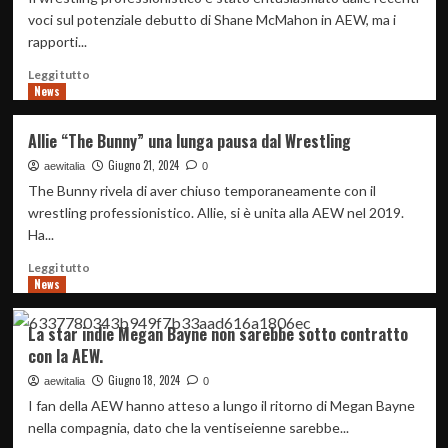
in
voci sul potenziale debutto di Shane McMahon in AEW, ma i
CMLL
rapporti...
Leggi
Leggi tutto
News
di
più
su
Allie “The Bunny” una lunga pausa dal Wrestling
AEW-
Giugno 21, 2024
Shane
aewitalia
0
McMahon
The Bunny rivela di aver chiuso temporaneamente con il
possibilità
wrestling professionistico. Allie, si è unita alla AEW nel 2019.
meno
Ha...
che
probabile
Leggi
Leggi tutto
News
di
più
su
La star indie Megan Bayne non sarebbe sotto contratto
Allie
con la AEW.
“The
Bunny”
Giugno 18, 2024
aewitalia
0
una
I fan della AEW hanno atteso a lungo il ritorno di Megan Bayne
lunga
nella compagnia, dato che la ventiseienne sarebbe...
pausa