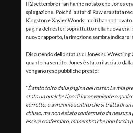
Il 2 settembre i fan hanno notato che Jones era
spiegazione. Poiché la star di Raw era stata re
Kingston e Xavier Woods, molti hanno trovato 
pagina del roster, soprattutto nella nuova era in
nuovo rapporto, la rimozione sembra indicare la
Discutendo dello status di Jones su Wrestling
quanto ha sentito, Jones è stato rilasciato dalla
vengano rese pubbliche presto:
“
È stato tolto dalla pagina del roster. La mia pre
stato un qualche tipo di inconveniente o qualc
corretto, o avremmo sentito che si tratta di u
chiuso, ma non è stato confermato da nessuna pa
essere confermato, ma sembra che non faccia p