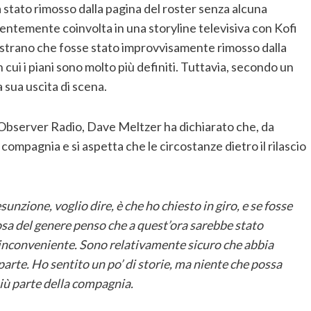
 stato rimosso dalla pagina del roster senza alcuna
centemente coinvolta in una storyline televisiva con Kofi
strano che fosse stato improvvisamente rimosso dalla
 cui i piani sono molto più definiti. Tuttavia, secondo un
 sua uscita di scena.
 Observer Radio, Dave Meltzer ha dichiarato che, da
 compagnia e si aspetta che le circostanze dietro il rilascio
sunzione, voglio dire, è che ho chiesto in giro, e se fosse
osa del genere penso che a quest’ora sarebbe stato
n inconveniente. Sono relativamente sicuro che abbia
rte. Ho sentito un po’ di storie, ma niente che possa
iù parte della compagnia.