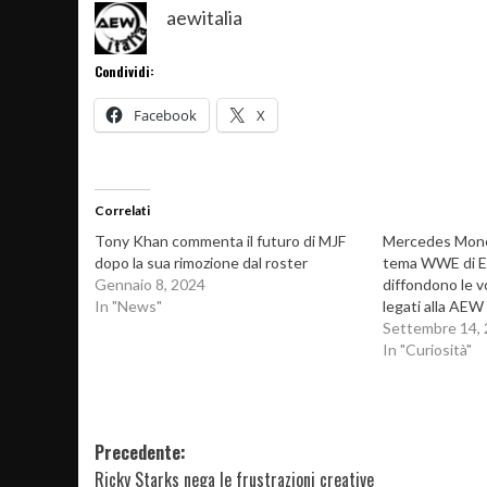
aewitalia
Condividi:
Facebook
X
Correlati
Tony Khan commenta il futuro di MJF
Mercedes Mone 
dopo la sua rimozione dal roster
tema WWE di E
Gennaio 8, 2024
diffondono le v
In "News"
legati alla AEW
Settembre 14,
In "Curiosità"
Navigazione
Precedente:
Ricky Starks nega le frustrazioni creative