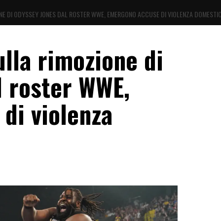
E DI ODYSSEY JONES DAL ROSTER WWE, EMERGONO ACCUSE DI VIOLENZA DOMESTI
lla rimozione di
l roster WWE,
di violenza