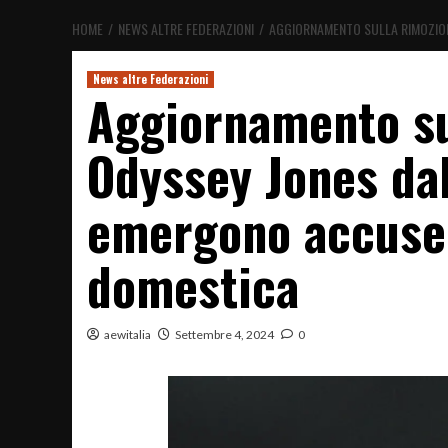
HOME
NEWS ALTRE FEDERAZIONI
AGGIORNAMENTO SULLA RIMOZION
News altre Federazioni
Aggiornamento su
Odyssey Jones da
emergono accuse 
domestica
aewitalia
Settembre 4, 2024
0