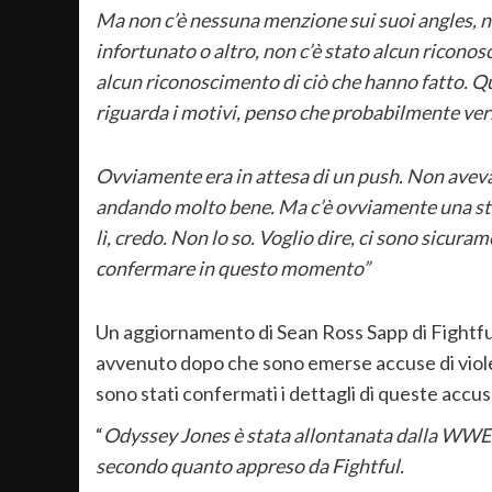
Ma non c’è nessuna menzione sui suoi angles, né
infortunato o altro, non c’è stato alcun riconosc
alcun riconoscimento di ciò che hanno fatto. Qui
riguarda i motivi, penso che probabilmente ver
Ovviamente era in attesa di un push. Non aveva 
andando molto bene. Ma c’è ovviamente una stor
lì, credo. Non lo so. Voglio dire, ci sono sicura
confermare in questo momento”
Un aggiornamento di Sean Ross Sapp di Fightfu
avvenuto dopo che sono emerse accuse di viole
sono stati confermati i dettagli di queste accus
“
Odyssey Jones è stata allontanata dalla WWE
secondo quanto appreso da Fightful.