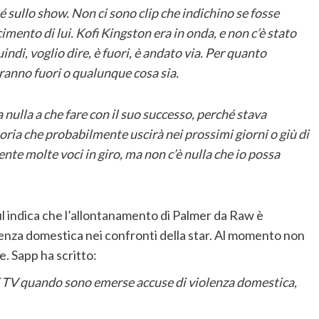
 sullo show. Non ci sono clip che indichino se fosse
imento di lui. Kofi Kingston era in onda, e non c’è stato
ndi, voglio dire, è fuori, è andato via. Per quanto
ranno fuori o qualunque cosa sia.
nulla a che fare con il suo successo, perché stava
ia che probabilmente uscirà nei prossimi giorni o giù di
mente molte voci in giro, ma non c’è nulla che io possa
l indica che l’allontanamento di Palmer da Raw è
nza domestica nei confronti della star. Al momento non
e. Sapp ha scritto:
 TV quando sono emerse accuse di violenza domestica,