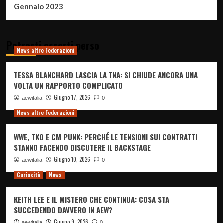
Gennaio 2023
Potresti esserti perso
News altre Federazioni
TESSA BLANCHARD LASCIA LA TNA: SI CHIUDE ANCORA UNA
VOLTA UN RAPPORTO COMPLICATO
Giugno 17, 2026
aewitalia
0
News altre Federazioni
WWE, TKO E CM PUNK: PERCHÉ LE TENSIONI SUI CONTRATTI
STANNO FACENDO DISCUTERE IL BACKSTAGE
Giugno 10, 2026
aewitalia
0
Curiosità
News
KEITH LEE E IL MISTERO CHE CONTINUA: COSA STA
SUCCEDENDO DAVVERO IN AEW?
Giugno 9, 2026
aewitalia
0