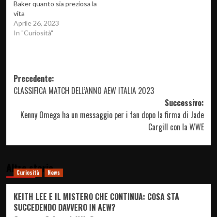
Baker quanto sia preziosa la
vita
Aprile 26, 2023
In "Curiosità"
Navigazione
Precedente:
CLASSIFICA MATCH DELL’ANNO AEW ITALIA 2023
articolo
Successivo:
Kenny Omega ha un messaggio per i fan dopo la firma di Jade
Cargill con la WWE
Altre storie
Curiosità
News
KEITH LEE E IL MISTERO CHE CONTINUA: COSA STA
SUCCEDENDO DAVVERO IN AEW?