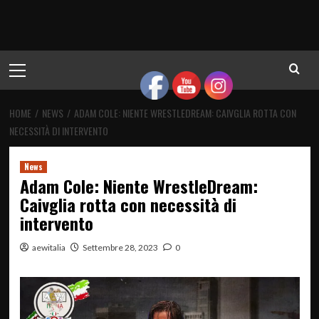
Menu
principale
HOME
NEWS
ADAM COLE: NIENTE WRESTLEDREAM: CAIVGLIA ROTTA CON
NECESSITÀ DI INTERVENTO
News
Adam Cole: Niente WrestleDream:
Caivglia rotta con necessità di
intervento
aewitalia
Settembre 28, 2023
0