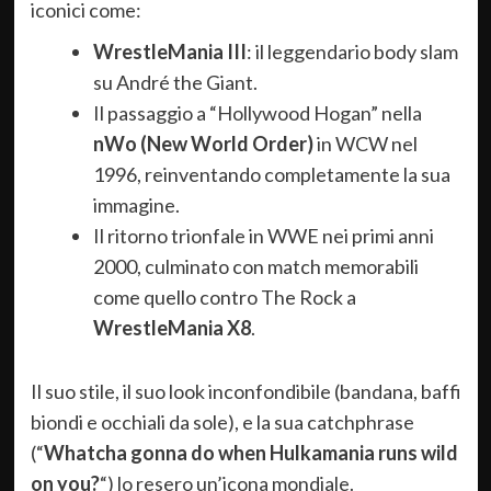
iconici come:
WrestleMania III
: il leggendario body slam
su André the Giant.
Il passaggio a “Hollywood Hogan” nella
nWo (New World Order)
in WCW nel
1996, reinventando completamente la sua
immagine.
Il ritorno trionfale in WWE nei primi anni
2000, culminato con match memorabili
come quello contro The Rock a
WrestleMania X8
.
Il suo stile, il suo look inconfondibile (bandana, baffi
biondi e occhiali da sole), e la sua catchphrase
(“
Whatcha gonna do when Hulkamania runs wild
on you?
“) lo resero un’icona mondiale.