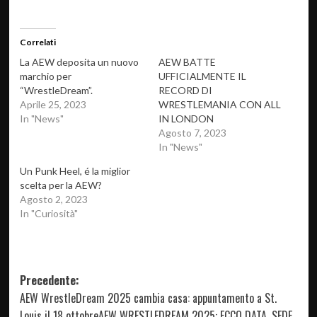
Correlati
La AEW deposita un nuovo
AEW BATTE
marchio per
UFFICIALMENTE IL
“WrestleDream”.
RECORD DI
Aprile 25, 2023
WRESTLEMANIA CON ALL
In "News"
IN LONDON
Agosto 7, 2023
In "News"
Un Punk Heel, é la miglior
scelta per la AEW?
Agosto 2, 2023
In "Curiosità"
Navigazione
Precedente:
AEW WrestleDream 2025 cambia casa: appuntamento a St.
articolo
Louis il 18 ottobreAEW WRESTLEDREAM 2025: ECCO DATA, SEDE