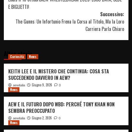
E BIGLIETTI!
Successivo:
The Gunns: Un Infortunio Frena la Corsa al Titolo, Ma la Loro
Carriera Parla Chiaro
Altre storie
Curiosità
News
KEITH LEE E IL MISTERO CHE CONTINUA: COSA STA
SUCCEDENDO DAVVERO IN AEW?
Giugno 9, 2026
aewitalia
0
News
AEW E IL FUTURO DOPO WBD: PERCHÉ TONY KHAN NON
SEMBRA PREOCCUPATO
Giugno 2, 2026
aewitalia
0
News