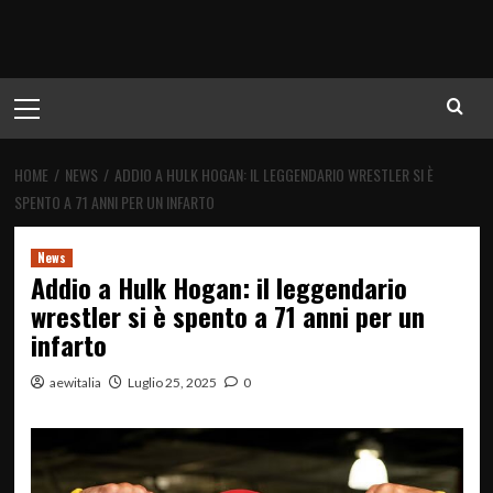
Menu
principale
HOME
NEWS
ADDIO A HULK HOGAN: IL LEGGENDARIO WRESTLER SI È
SPENTO A 71 ANNI PER UN INFARTO
News
Addio a Hulk Hogan: il leggendario
wrestler si è spento a 71 anni per un
infarto
aewitalia
Luglio 25, 2025
0