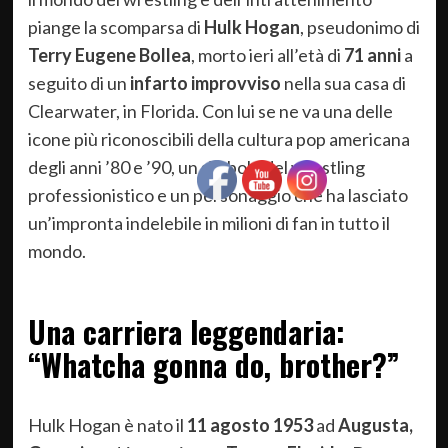
piange la scomparsa di
Hulk Hogan
, pseudonimo di
Terry Eugene Bollea
, morto ieri all’età di
71 anni
a
seguito di un
infarto improvviso
nella sua casa di
Clearwater, in Florida. Con lui se ne va una delle
icone più riconoscibili della cultura pop americana
degli anni ’80 e ’90, un simbolo del wrestling
professionistico e un personaggio che ha lasciato
un’impronta indelebile in milioni di fan in tutto il
mondo.
Una carriera leggendaria:
“Whatcha gonna do, brother?”
Hulk Hogan è nato il
11 agosto 1953
ad
Augusta,