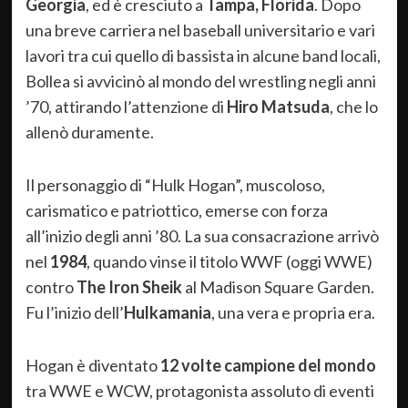
Georgia
, ed è cresciuto a
Tampa, Florida
. Dopo
una breve carriera nel baseball universitario e vari
lavori tra cui quello di bassista in alcune band locali,
Bollea si avvicinò al mondo del wrestling negli anni
’70, attirando l’attenzione di
Hiro Matsuda
, che lo
allenò duramente.
Il personaggio di “Hulk Hogan”, muscoloso,
carismatico e patriottico, emerse con forza
all’inizio degli anni ’80. La sua consacrazione arrivò
nel
1984
, quando vinse il titolo WWF (oggi WWE)
contro
The Iron Sheik
al Madison Square Garden.
Fu l’inizio dell’
Hulkamania
, una vera e propria era.
Hogan è diventato
12 volte campione del mondo
tra WWE e WCW, protagonista assoluto di eventi