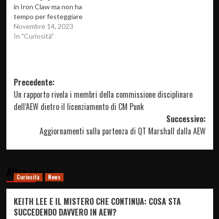
in Iron Claw ma non ha
tempo per festeggiare
Novembre 14, 2023
In "Curiosità"
Navigazione
Precedente:
Un rapporto rivela i membri della commissione disciplinare
articolo
dell’AEW dietro il licenziamento di CM Punk
Successivo:
Aggiornamenti sulla partenza di QT Marshall dalla AEW
Altre storie
Curiosità
News
KEITH LEE E IL MISTERO CHE CONTINUA: COSA STA
SUCCEDENDO DAVVERO IN AEW?