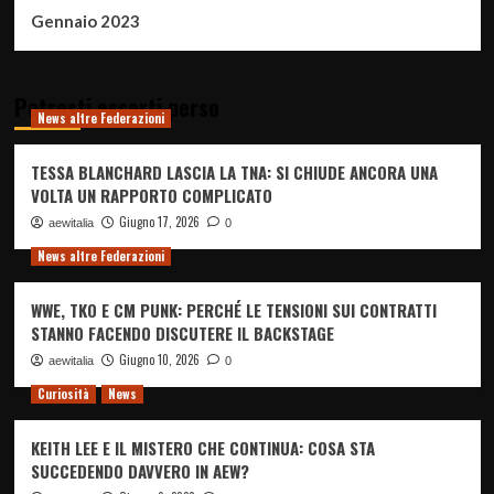
Gennaio 2023
Potresti esserti perso
News altre Federazioni
TESSA BLANCHARD LASCIA LA TNA: SI CHIUDE ANCORA UNA
VOLTA UN RAPPORTO COMPLICATO
Giugno 17, 2026
aewitalia
0
News altre Federazioni
WWE, TKO E CM PUNK: PERCHÉ LE TENSIONI SUI CONTRATTI
STANNO FACENDO DISCUTERE IL BACKSTAGE
Giugno 10, 2026
aewitalia
0
Curiosità
News
KEITH LEE E IL MISTERO CHE CONTINUA: COSA STA
SUCCEDENDO DAVVERO IN AEW?