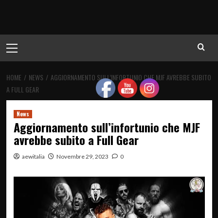
Menu
principale
HOME
NEWS
AGGIORNAMENTO SULL’INFORTUNIO CHE MJF AVREBBE SUBITO
A FULL GEAR
News
Aggiornamento sull’infortunio che MJF
avrebbe subito a Full Gear
aewitalia
Novembre 29, 2023
0