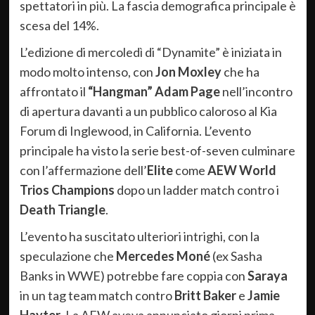
spettatori in più. La fascia demografica principale è
scesa del 14%.
L’edizione di mercoledì di “Dynamite” è iniziata in
modo molto intenso, con
Jon Moxley
che ha
affrontato il
“Hangman” Adam Page
nell’incontro
di apertura davanti a un pubblico caloroso al Kia
Forum di Inglewood, in California. L’evento
principale ha visto la serie best-of-seven culminare
con l’affermazione dell’
Elite
come
AEW World
Trios Champions
dopo un ladder match contro i
Death Triangle
.
L’evento ha suscitato ulteriori intrighi, con la
speculazione che
Mercedes Moné
(ex Sasha
Banks in WWE) potrebbe fare coppia con
Saraya
in un tag team match contro
Britt Baker
e
Jamie