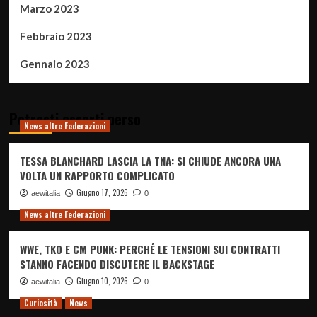
Marzo 2023
Febbraio 2023
Gennaio 2023
Potresti esserti perso
News altre Federazioni
TESSA BLANCHARD LASCIA LA TNA: SI CHIUDE ANCORA UNA
VOLTA UN RAPPORTO COMPLICATO
Giugno 17, 2026
aewitalia
0
News altre Federazioni
WWE, TKO E CM PUNK: PERCHÉ LE TENSIONI SUI CONTRATTI
STANNO FACENDO DISCUTERE IL BACKSTAGE
Giugno 10, 2026
aewitalia
0
Curiosità
News