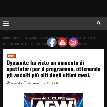
Menu
principale
HOME
NEWS
DYNAMITE HA VISTO UN AUMENTO DI SPETTATORI PER IL
PROGRAMMA, OTTENENDO GLI ASCOLTI PIÙ ALTI DEGLI ULTIMI MESI.
News
Dynamite ha visto un aumento di
spettatori per il programma, ottenendo
gli ascolti più alti degli ultimi mesi.
aewitalia
Gennaio 13, 2023
0