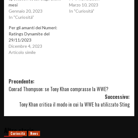
mesi
Marzo 10, 2023
Gennaio 20, 2023
In "Curiosità"
In "Curiosità"
Per gli amanti dei Numeri:
Ratings Dynamite del
29/11/2023
Dicembre 4, 2023
Articolo simile
Navigazione
Precedente:
Conrad Thompson: se Tony Khan comprasse la WWE?
articolo
Successivo:
Tony Khan critica il modo in cui la WWE ha utilizzato Sting
Altre storie
Curiosità
News