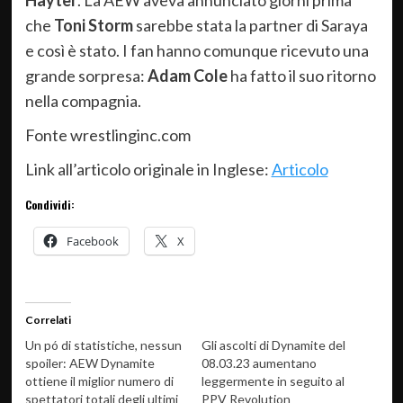
Hayter
. La AEW aveva annunciato giorni prima
che
Toni Storm
sarebbe stata la partner di Saraya
e così è stato. I fan hanno comunque ricevuto una
grande sorpresa:
Adam Cole
ha fatto il suo ritorno
nella compagnia.
Fonte wrestlinginc.com
Link all’articolo originale in Inglese:
Articolo
Condividi:
Facebook
X
Correlati
Un pó di statistiche, nessun
Gli ascolti di Dynamite del
spoiler: AEW Dynamite
08.03.23 aumentano
ottiene il miglior numero di
leggermente in seguito al
spettatori totali degli ultimi
PPV Revolution