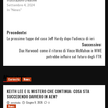
frustrazioni creative
Settembre 4, 2024
In "News"
Navigazione
Precedente:
Le prossime tappe del caso Jeff Hardy dopo l’udienza di ieri
articolo
Successivo:
Dax Harwood: come il ritorno di Vince McMahon in WWE
potrebbe influire sul futuro degli FTR
Altre storie
Curiosità
News
KEITH LEE E IL MISTERO CHE CONTINUA: COSA STA
SUCCEDENDO DAVVERO IN AEW?
Giugno 9, 2026
aewitalia
0
News