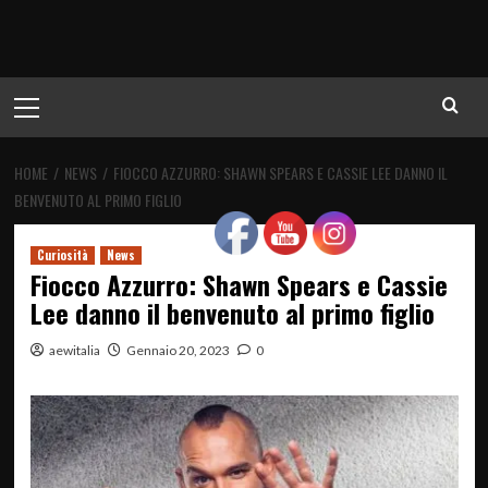
Menu
principale
HOME
NEWS
FIOCCO AZZURRO: SHAWN SPEARS E CASSIE LEE DANNO IL
BENVENUTO AL PRIMO FIGLIO
Curiosità
News
Fiocco Azzurro: Shawn Spears e Cassie
Lee danno il benvenuto al primo figlio
aewitalia
Gennaio 20, 2023
0