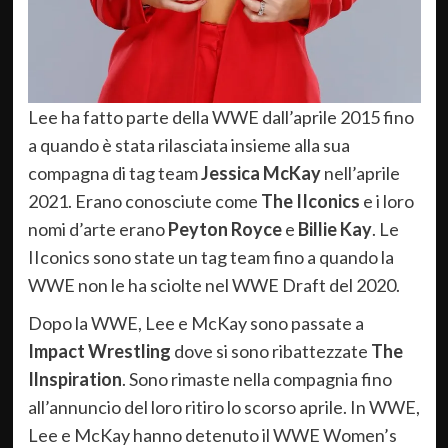
Lee ha fatto parte della WWE dall’aprile 2015 fino
a quando è stata rilasciata insieme alla sua
compagna di tag team
Jessica McKay
nell’aprile
2021. Erano conosciute come
The IIconics
e i loro
nomi d’arte erano
Peyton Royce
e
Billie Kay
. Le
IIconics sono state un tag team fino a quando la
WWE non le ha sciolte nel WWE Draft del 2020.
Dopo la WWE, Lee e McKay sono passate a
Impact Wrestling
dove si sono ribattezzate
The
Ilnspiration
. Sono rimaste nella compagnia fino
all’annuncio del loro ritiro lo scorso aprile. In WWE,
Lee e McKay hanno detenuto il WWE Women’s