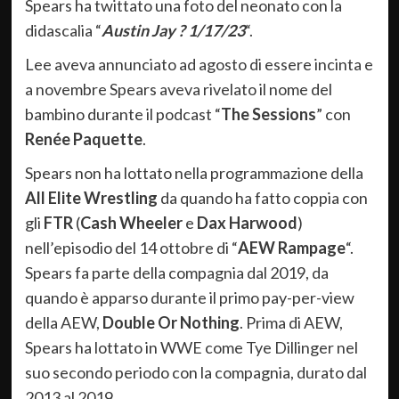
Spears ha twittato una foto del neonato con la
didascalia “
Austin Jay ? 1/17/23
“.
Lee aveva annunciato ad agosto di essere incinta e
a novembre Spears aveva rivelato il nome del
bambino durante il podcast “
The Sessions
” con
Renée Paquette
.
Spears non ha lottato nella programmazione della
All Elite Wrestling
da quando ha fatto coppia con
gli
FTR
(
Cash Wheeler
e
Dax Harwood
)
nell’episodio del 14 ottobre di “
AEW Rampage
“.
Spears fa parte della compagnia dal 2019, da
quando è apparso durante il primo pay-per-view
della AEW,
Double Or Nothing
. Prima di AEW,
Spears ha lottato in WWE come Tye Dillinger nel
suo secondo periodo con la compagnia, durato dal
2013 al 2019.