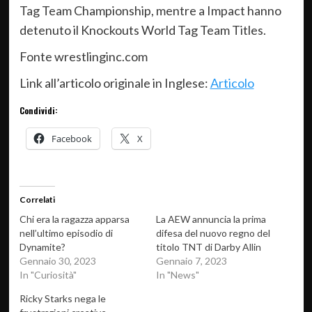
Tag Team Championship, mentre a Impact hanno
detenuto il Knockouts World Tag Team Titles.
Fonte wrestlinginc.com
Link all’articolo originale in Inglese:
Articolo
Condividi:
Facebook
X
Correlati
Chi era la ragazza apparsa
La AEW annuncia la prima
nell’ultimo episodio di
difesa del nuovo regno del
Dynamite?
titolo TNT di Darby Allin
Gennaio 30, 2023
Gennaio 7, 2023
In "Curiosità"
In "News"
Ricky Starks nega le