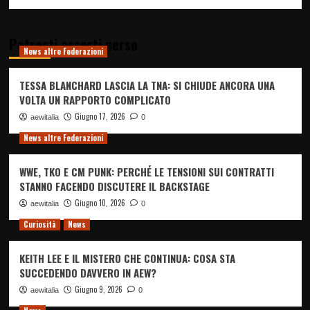
Potresti esserti perso
News altre Federazioni
TESSA BLANCHARD LASCIA LA TNA: SI CHIUDE ANCORA UNA
VOLTA UN RAPPORTO COMPLICATO
Giugno 17, 2026
aewitalia
0
News altre Federazioni
WWE, TKO E CM PUNK: PERCHÉ LE TENSIONI SUI CONTRATTI
STANNO FACENDO DISCUTERE IL BACKSTAGE
Giugno 10, 2026
aewitalia
0
Curiosità
News
KEITH LEE E IL MISTERO CHE CONTINUA: COSA STA
SUCCEDENDO DAVVERO IN AEW?
Giugno 9, 2026
aewitalia
0