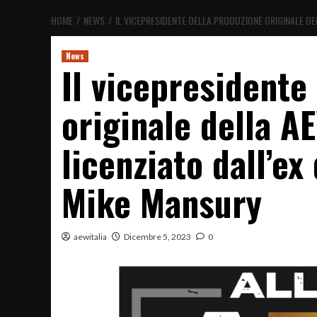
HOME
NEWS
IL VICEPRESIDENTE DELLA PRODUZIONE ORIGINALE D
News
Il vicepresidente
originale della A
licenziato dall’ex
Mike Mansury
aewitalia
Dicembre 5, 2023
0