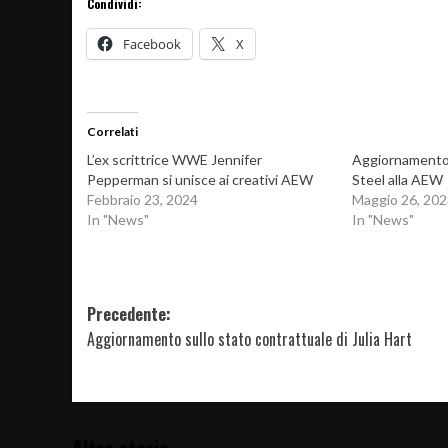
Condividi:
Facebook
X
Correlati
L’ex scrittrice WWE Jennifer
Aggiornamento 
Pepperman si unisce ai creativi AEW
Steel alla AEW
Febbraio 23, 2024
Maggio 26, 202
In "News"
In "News"
Navigazione
Precedente:
Aggiornamento sullo stato contrattuale di Julia Hart
articolo