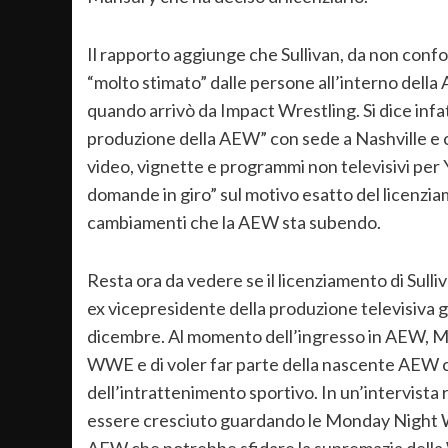
Il rapporto aggiunge che Sullivan, da non confo
“molto stimato” dalle persone all’interno della
quando arrivò da Impact Wrestling. Si dice infat
produzione della AEW” con sede a Nashville e 
video, vignette e programmi non televisivi per
domande in giro” sul motivo esatto del licenziame
cambiamenti che la AEW sta subendo.
Resta ora da vedere se il licenziamento di Sull
ex vicepresidente della produzione televisiva g
dicembre. Al momento dell’ingresso in AEW, Ma
WWE e di voler far parte della nascente AEW c
dell’intrattenimento sportivo. In un’intervista
essere cresciuto guardando le Monday Night Wars