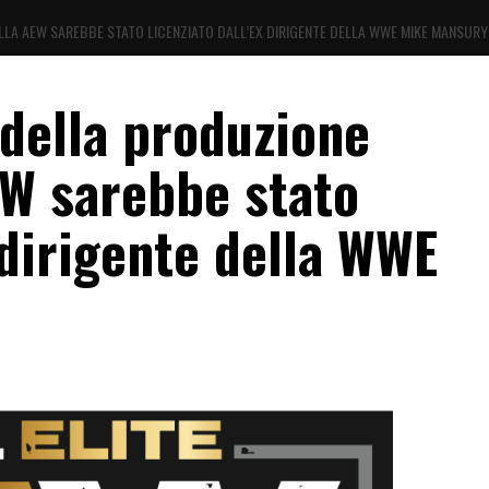
ELLA AEW SAREBBE STATO LICENZIATO DALL’EX DIRIGENTE DELLA WWE MIKE MANSURY
 della produzione
EW sarebbe stato
 dirigente della WWE