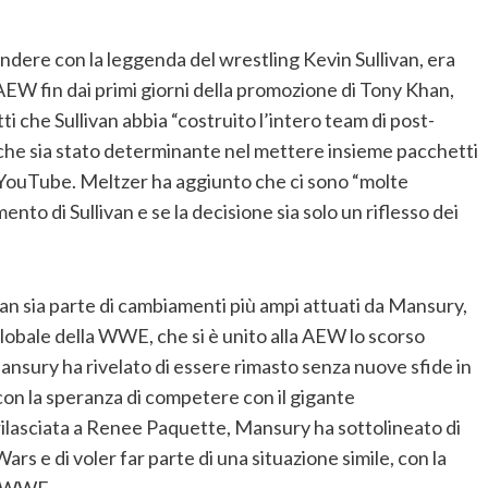
ndere con la leggenda del wrestling Kevin Sullivan, era
 AEW fin dai primi giorni della promozione di Tony Khan,
ti che Sullivan abbia “costruito l’intero team di post-
che sia stato determinante nel mettere insieme pacchetti
 YouTube. Meltzer ha aggiunto che ci sono “molte
nto di Sullivan e se la decisione sia solo un riflesso dei
ivan sia parte di cambiamenti più ampi attuati da Mansury,
lobale della WWE, che si è unito alla AEW lo scorso
nsury ha rivelato di essere rimasto senza nuove sfide in
on la speranza di competere con il gigante
 rilasciata a Renee Paquette, Mansury ha sottolineato di
 e di voler far parte di una situazione simile, con la