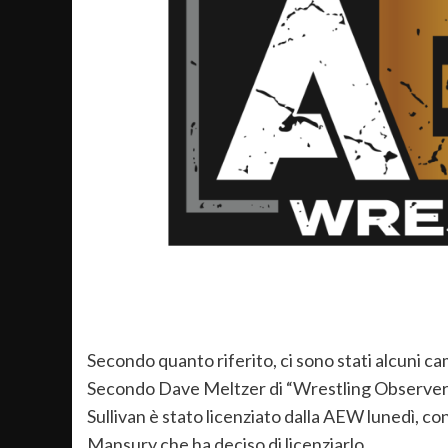
Secondo quanto riferito, ci sono stati alcuni c
Secondo Dave Meltzer di “Wrestling Observer”,
Sullivan è stato licenziato dalla AEW lunedì, c
Mansury che ha deciso di licenziarlo.