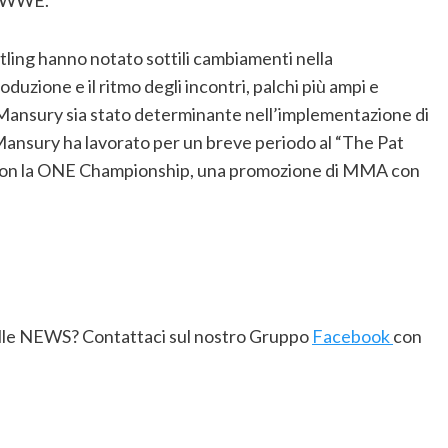
a WWE.
restling hanno notato sottili cambiamenti nella
uzione e il ritmo degli incontri, palchi più ampi e
e Mansury sia stato determinante nell’implementazione di
Mansury ha lavorato per un breve periodo al “The Pat
con la ONE Championship, una promozione di MMA con
delle NEWS? Contattaci sul nostro Gruppo
Facebook
con