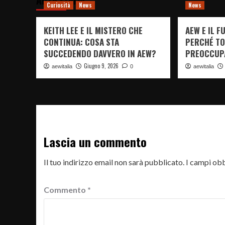
Altre storie
Curiosità
News
News
KEITH LEE E IL MISTERO CHE
AEW E IL 
CONTINUA: COSA STA
PERCHÉ TO
SUCCEDENDO DAVVERO IN AEW?
PREOCCUP
Giugno 9, 2026
aewitalia
0
aewitalia
Lascia un commento
Il tuo indirizzo email non sarà pubblicato.
I campi obb
Commento
*