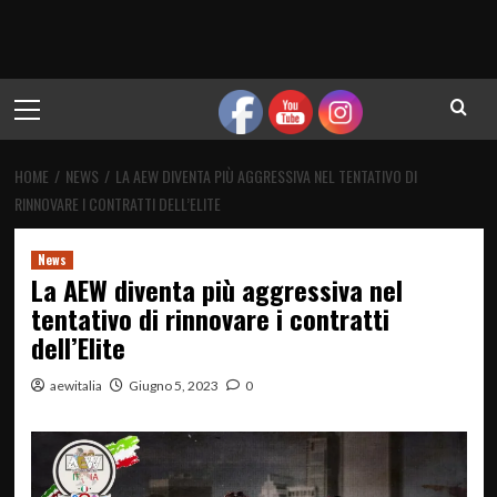
Menu
principale
HOME
NEWS
LA AEW DIVENTA PIÙ AGGRESSIVA NEL TENTATIVO DI
RINNOVARE I CONTRATTI DELL’ELITE
News
La AEW diventa più aggressiva nel
tentativo di rinnovare i contratti
dell’Elite
aewitalia
Giugno 5, 2023
0