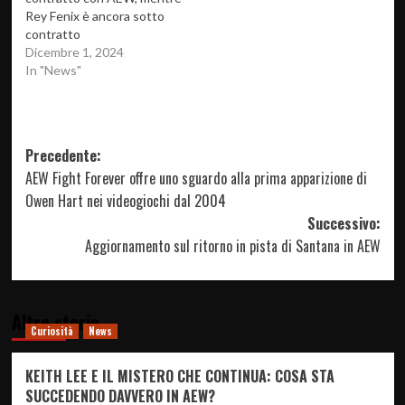
Rey Fenix è ancora sotto
contratto
Dicembre 1, 2024
In "News"
Navigazione
Precedente:
AEW Fight Forever offre uno sguardo alla prima apparizione di
articolo
Owen Hart nei videogiochi dal 2004
Successivo:
Aggiornamento sul ritorno in pista di Santana in AEW
Altre storie
Curiosità
News
KEITH LEE E IL MISTERO CHE CONTINUA: COSA STA
SUCCEDENDO DAVVERO IN AEW?