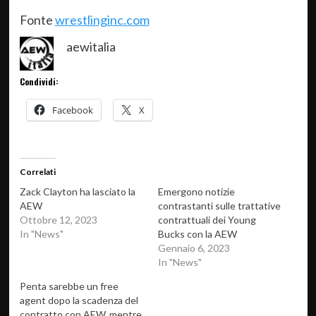
Fonte
wrestlinginc.com
aewitalia
Condividi:
Facebook
X
Correlati
Zack Clayton ha lasciato la
Emergono notizie
AEW
contrastanti sulle trattative
Ottobre 12, 2023
contrattuali dei Young
In "News"
Bucks con la AEW
Gennaio 6, 2023
In "News"
Penta sarebbe un free
agent dopo la scadenza del
contratto con AEW, mentre