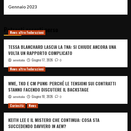
Gennaio 2023
Potresti esserti perso
News altre Federazioni
TESSA BLANCHARD LASCIA LA TNA: SI CHIUDE ANCORA UNA
VOLTA UN RAPPORTO COMPLICATO
Giugno 17, 2026
aewitalia
0
News altre Federazioni
WWE, TKO E CM PUNK: PERCHÉ LE TENSIONI SUI CONTRATTI
STANNO FACENDO DISCUTERE IL BACKSTAGE
Giugno 10, 2026
aewitalia
0
Curiosità
News
KEITH LEE E IL MISTERO CHE CONTINUA: COSA STA
SUCCEDENDO DAVVERO IN AEW?