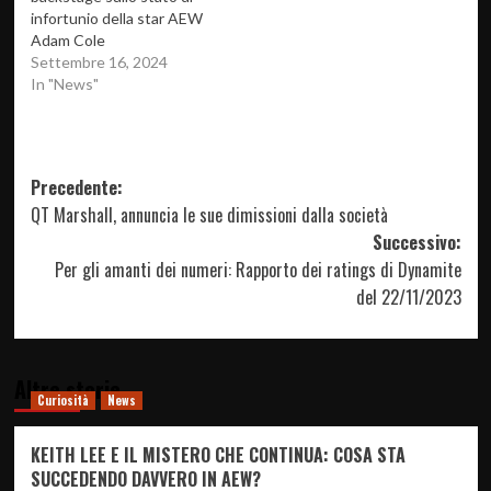
infortunio della star AEW
Adam Cole
Settembre 16, 2024
In "News"
Navigazione
Precedente:
QT Marshall, annuncia le sue dimissioni dalla società
articolo
Successivo:
Per gli amanti dei numeri: Rapporto dei ratings di Dynamite
del 22/11/2023
Altre storie
Curiosità
News
KEITH LEE E IL MISTERO CHE CONTINUA: COSA STA
SUCCEDENDO DAVVERO IN AEW?