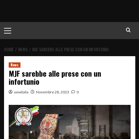
Menu
principale
HOME
NEWS
MJF SAREBBE ALLE PRESE CON UN INFORTUNIO
News
MJF sarebbe alle prese con un
infortunio
aewitalia
Novembre 28, 2023
0