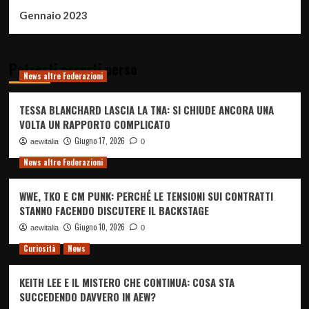
Gennaio 2023
Potresti esserti perso
News altre Federazioni
TESSA BLANCHARD LASCIA LA TNA: SI CHIUDE ANCORA UNA
VOLTA UN RAPPORTO COMPLICATO
Giugno 17, 2026
aewitalia
0
News altre Federazioni
WWE, TKO E CM PUNK: PERCHÉ LE TENSIONI SUI CONTRATTI
STANNO FACENDO DISCUTERE IL BACKSTAGE
Giugno 10, 2026
aewitalia
0
Curiosità
News
KEITH LEE E IL MISTERO CHE CONTINUA: COSA STA
SUCCEDENDO DAVVERO IN AEW?