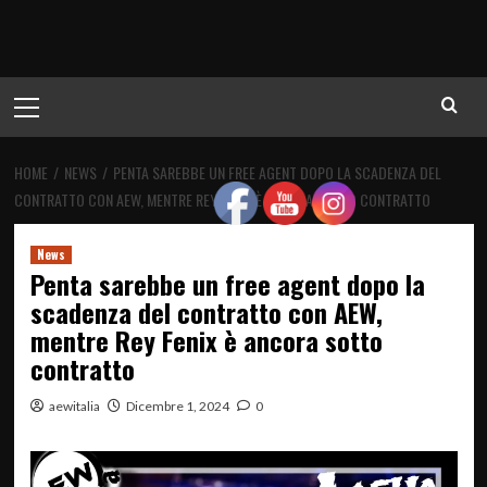
Menu
principale
HOME
NEWS
PENTA SAREBBE UN FREE AGENT DOPO LA SCADENZA DEL
CONTRATTO CON AEW, MENTRE REY FENIX È ANCORA SOTTO CONTRATTO
News
Penta sarebbe un free agent dopo la
scadenza del contratto con AEW,
mentre Rey Fenix è ancora sotto
contratto
aewitalia
Dicembre 1, 2024
0