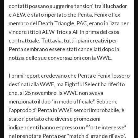
contatti possano suggerire tensioni tra il luchador
e AEW, è stato riportato che Penta, Fenix e l’ex
membro del Death Triangle, PAC, erano in lizza per
vincere i titoli AEW Trios a All In prima del caos
contrattuale. Tuttavia, tutti i piani creativi per
Penta sembrano essere stati cancellati dopo la
notizia delle sue conversazioni con la WWE.
I primi report credevano che Penta e Fenix fossero
destinati alla WWE, ma Fightful Select ha riferito
che, al 25 novembre, la WWE non aveva
menzionato il duo “in modo ufficiale”. Sebbene
l’approdo di Penta in WWE sembri improbabile, è
stato riportato che diverse promozioni
indipendenti hanno espresso un “forte interesse”
nel prenotare Penta per “match di grande rilievo”.