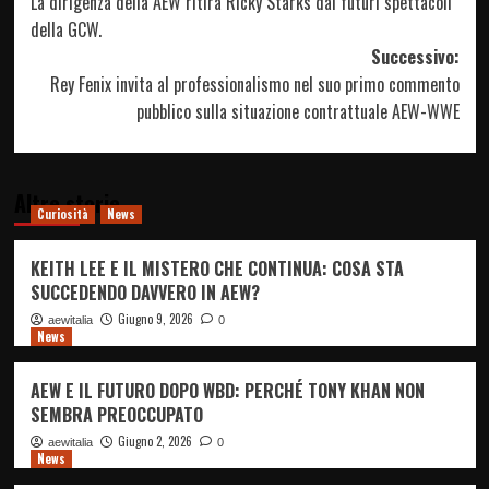
La dirigenza della AEW ritira Ricky Starks dai futuri spettacoli
articolo
della GCW.
Successivo:
Rey Fenix invita al professionalismo nel suo primo commento
pubblico sulla situazione contrattuale AEW-WWE
Altre storie
Curiosità
News
KEITH LEE E IL MISTERO CHE CONTINUA: COSA STA
SUCCEDENDO DAVVERO IN AEW?
Giugno 9, 2026
aewitalia
0
News
AEW E IL FUTURO DOPO WBD: PERCHÉ TONY KHAN NON
SEMBRA PREOCCUPATO
Giugno 2, 2026
aewitalia
0
News