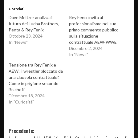
Correlati
Dave Meltzer analizza il
Rey Fenix invita al
futuro dei Lucha Brothers,
professionalismo nel suo
Penta & Rey Fenix
primo commento pubblico
Ottobre 23, 2024
sulla situazione
In "News"
contrattuale AEW-WWE
Dicembre 2, 2024
In "News"
Tensione tra Rey Fenix e
AEW: il wrestler bloccato da
una clausola contrattuale?
Come in prigione secondo
Bischoff
Dicembre 18, 2024
In "Curiosità"
Navigazione
Precedente: