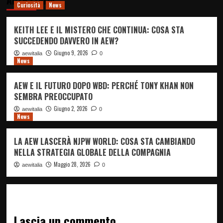
Altre storie
Curiosità
News
KEITH LEE E IL MISTERO CHE CONTINUA: COSA STA
SUCCEDENDO DAVVERO IN AEW?
Giugno 9, 2026
aewitalia
0
News
AEW E IL FUTURO DOPO WBD: PERCHÉ TONY KHAN NON
SEMBRA PREOCCUPATO
Giugno 2, 2026
aewitalia
0
News
LA AEW LASCERÀ NJPW WORLD: COSA STA CAMBIANDO
NELLA STRATEGIA GLOBALE DELLA COMPAGNIA
Maggio 28, 2026
aewitalia
0
Lascia un commento