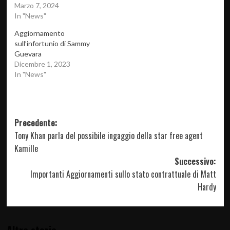
Marzo 7, 2024
In "News"
Aggiornamento
sull’infortunio di Sammy
Guevara
Dicembre 1, 2023
In "News"
Navigazione
Precedente:
Tony Khan parla del possibile ingaggio della star free agent
articolo
Kamille
Successivo:
Importanti Aggiornamenti sullo stato contrattuale di Matt
Hardy