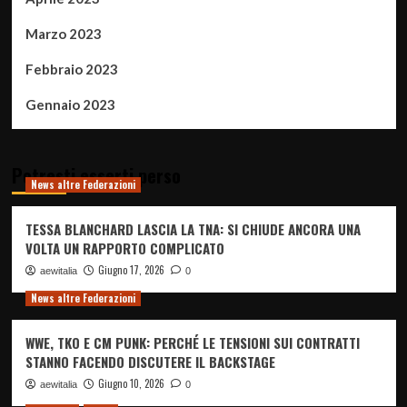
Marzo 2023
Febbraio 2023
Gennaio 2023
Potresti esserti perso
News altre Federazioni
TESSA BLANCHARD LASCIA LA TNA: SI CHIUDE ANCORA UNA
VOLTA UN RAPPORTO COMPLICATO
Giugno 17, 2026
aewitalia
0
News altre Federazioni
WWE, TKO E CM PUNK: PERCHÉ LE TENSIONI SUI CONTRATTI
STANNO FACENDO DISCUTERE IL BACKSTAGE
Giugno 10, 2026
aewitalia
0