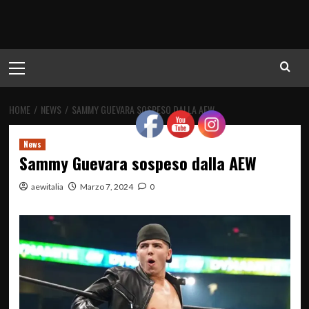
Menu
principale
HOME
NEWS
SAMMY GUEVARA SOSPESO DALLA AEW
News
Sammy Guevara sospeso dalla AEW
aewitalia
Marzo 7, 2024
0