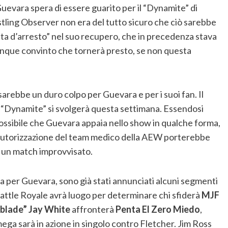
evara spera di essere guarito per il “Dynamite” di
stling Observer non era del tutto sicuro che ciò sarebbe
ta d’arresto” nel suo recupero, che in precedenza stava
que convinto che tornerà presto, se non questa
arebbe un duro colpo per Guevara e per i suoi fan. Il
 “Dynamite” si svolgerà questa settimana. Essendosi
possibile che Guevara appaia nello show in qualche forma,
’autorizzazione del team medico della AEW porterebbe
a un match improvvisato.
la per Guevara, sono già stati annunciati alcuni segmenti
attle Royale avrà luogo per determinare chi sfiderà
MJF
blade” Jay White
affronterà
Penta El Zero Miedo
,
a sarà in azione in singolo contro Fletcher. Jim Ross