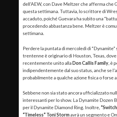
dell’AEW, con Dave Meltzer che afferma che Gu
questa settimana. Tuttavia, lo scrittore di Wre
accaduto, poiché Guevara ha subito una “battu
procedendo abbastanza bene. Meltzer è comun
settimana.
Perdere la puntata di mercoledì di “Dynamite” s
trentenne è originario di Houston, Texas, dove
recentemente unito alla
Don Callis Family
, è 
indipendentemente dal suo status, anche se l
probabilmente a qualche azione fisica o forse 
Sebbene non sia stato ancora ufficializzato nul
interessanti per lo show. La Dynamite Dozen B
per il Dynamite Diamond Ring. Inoltre,
“Switch
“Timeless” Toni Storm
avrà un segmento e Omeg