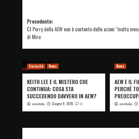
Navigazione
Precedente:
CJ Perry della AEW non è contento delle azioni “molto mes
articolo
di Miro
Altre storie
Curiosità
News
News
KEITH LEE E IL MISTERO CHE
AEW E IL 
CONTINUA: COSA STA
PERCHÉ TO
SUCCEDENDO DAVVERO IN AEW?
PREOCCUP
Giugno 9, 2026
aewitalia
0
aewitalia