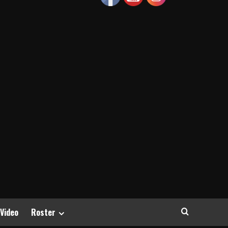
 Video
Roster