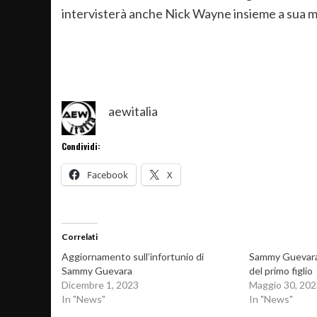
intervisterà anche Nick Wayne insieme a sua 
aewitalia
Condividi:
Facebook
X
Correlati
Aggiornamento sull’infortunio di
Sammy Guevara 
Sammy Guevara
del primo figlio
Dicembre 1, 2023
Maggio 30, 202
In "News"
In "News"