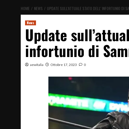
HOME
NEWS
UPDATE SULL’ATTUALE STATO DELL’ INFORTUNIO DI 
News
Update sull’attual
infortunio di Sa
aewitalia
Ottobre 17, 2023
0