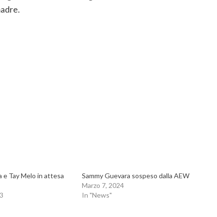
madre.
e Tay Melo in attesa
Sammy Guevara sospeso dalla AEW
Marzo 7, 2024
3
In "News"