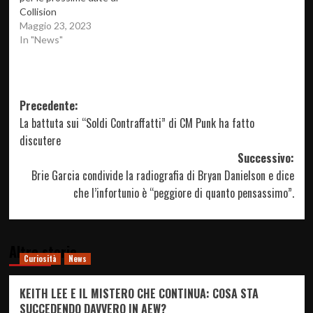
Collision
Maggio 23, 2023
In "News"
Navigazione
Precedente:
La battuta sui “Soldi Contraffatti” di CM Punk ha fatto
articolo
discutere
Successivo:
Brie Garcia condivide la radiografia di Bryan Danielson e dice
che l’infortunio è “peggiore di quanto pensassimo”.
Altre storie
Curiosità
News
KEITH LEE E IL MISTERO CHE CONTINUA: COSA STA
SUCCEDENDO DAVVERO IN AEW?