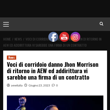
Menu
principale
HOME
NEWS
VOCI DI CORRIDOIO DANNO JHON MORRISON DI RITORNO IN
AEW ED ADDIRITTURA VI SAREBBE UNA FIRMA DI UN CONTRATTO
News
Voci di corridoio danno Jhon Morrison
di ritorno in AEW ed addirittura vi
sarebbe una firma di un contratto
aewitalia
Giugno 23, 2023
0