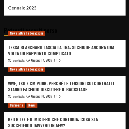
Gennaio 2023
Potresti esserti perso
News altre Federazioni
TESSA BLANCHARD LASCIA LA TNA: SI CHIUDE ANCORA UNA
VOLTA UN RAPPORTO COMPLICATO
Giugno 17, 2026
aewitalia
0
News altre Federazioni
WWE, TKO E CM PUNK: PERCHÉ LE TENSIONI SUI CONTRATTI
STANNO FACENDO DISCUTERE IL BACKSTAGE
Giugno 10, 2026
aewitalia
0
Curiosità
News
KEITH LEE E IL MISTERO CHE CONTINUA: COSA STA
SUCCEDENDO DAVVERO IN AEW?