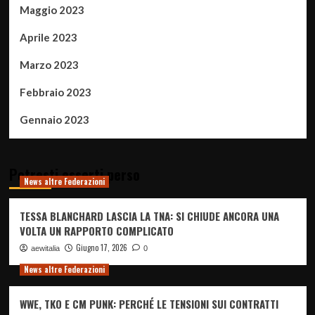
Maggio 2023
Aprile 2023
Marzo 2023
Febbraio 2023
Gennaio 2023
Potresti esserti perso
News altre Federazioni
TESSA BLANCHARD LASCIA LA TNA: SI CHIUDE ANCORA UNA
VOLTA UN RAPPORTO COMPLICATO
Giugno 17, 2026
aewitalia
0
News altre Federazioni
WWE, TKO E CM PUNK: PERCHÉ LE TENSIONI SUI CONTRATTI