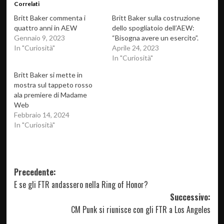
Correlati
Britt Baker commenta i
Britt Baker sulla costruzione
quattro anni in AEW
dello spogliatoio dell’AEW:
Gennaio 9, 2023
“Bisogna avere un esercito”.
In "Curiosità"
Aprile 24, 2023
In "Curiosità"
Britt Baker si mette in
mostra sul tappeto rosso
ala premiere di Madame
Web
Febbraio 14, 2024
In "Curiosità"
Navigazione
Precedente:
E se gli FTR andassero nella Ring of Honor?
articolo
Successivo:
CM Punk si riunisce con gli FTR a Los Angeles