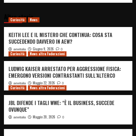
Altre storie
Curiosità
News
KEITH LEE E IL MISTERO CHE CONTINUA: COSA STA
SUCCEDENDO DAVVERO IN AEW?
Giugno 9, 2026
aewitalia
0
Curiosità
News altre Federazioni
LUDWIG KAISER ARRESTATO PER AGGRESSIONE FISICA:
EMERGONO VERSIONI CONTRASTANTI SULL’ALTERCO
Maggio 22, 2026
aewitalia
0
Curiosità
News altre Federazioni
JBL DIFENDE I TAGLI WWE: “È IL BUSINESS, SUCCEDE
OVUNQUE”
Maggio 20, 2026
aewitalia
0