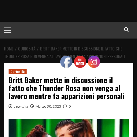
Menu
principale
HOME
CURIOSITÀ
BRITT BAKER METTE IN DISCUSSIONE IL FATTO CHE
THUNDER ROSA NON VENGA AL LAVORO MENTRE FA APPARIZIONI PERSONALI
Curiosità
Britt Baker mette in discussione il
fatto che Thunder Rosa non venga al
lavoro mentre fa apparizioni personali
aewitalia
Marzo 30, 2023
0