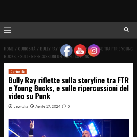
Menu
principale
HOME
CURIOSITÀ
BULLY RAY RIFLETTE SULLA STORYLINE TRA FTR E YOUNG
BUCKS, E SULLE RIPERCUSSIONI DEL VIDEO SU PUNK
Curiosità
Bully Ray riflette sulla storyline tra FTR
e Young Bucks, e sulle ripercussioni del
video su Punk
aewitalia
Aprile 17, 2024
0