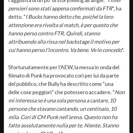
l’aggiunta di un po’ di storytelling all’angle. “
I miei
pensieri sono stati appena confermati da FTR
“, ha
detto. “
I Bucks hanno detto che, poiché la loro
attenzione era rivolta al match, è per questo che
hanno perso contro FTR. Quindi, stanno
attribuendo alla rissa nel backstage il motivo per
cui hanno perso l’incontro. Va bene. Ve lo concedo
“.
Sfortunatamente per l’AEW, la messa in onda del
filmato di Punk ha provocato cori per lui da parte
del pubblico, che Bully ha descritto come “una
delle cose peggiori” che potessero accadere. “
Non
mi interessa se è una sola persona a cantare, 10
persone che stavano cantando, un centinaio, 10
mila. Cori di CM Punk nell’arena. Questo non ha
fatto assolutamente nulla per te. Niente. Stanno