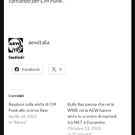
cantando per CM Punk
“.
aewitalia
Condividi:
Facebook
X
Correlati
Reazioni sulla visita di CM
Bully Ray pensa che né la
Punk allo scorso Raw
WWE né la AEW hanno
Aprile 26, 2023
vinto lo scontro di martedì
In "News"
tra NXT e Dynamite.
Ottobre 13, 2023
In "Curiosità"