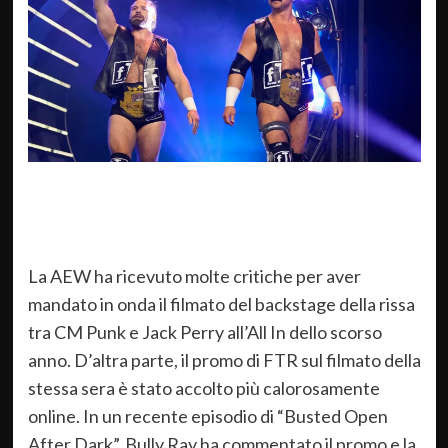
La AEW ha ricevuto molte critiche per aver
mandato in onda il filmato del backstage della rissa
tra CM Punk e Jack Perry all’All In dello scorso
anno. D’altra parte, il promo di FTR sul filmato della
stessa sera è stato accolto più calorosamente
online. In un recente episodio di “Busted Open
After Dark”, Bully Ray ha commentato il promo e la