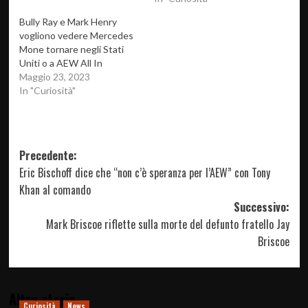
Bully Ray e Mark Henry
vogliono vedere Mercedes
Mone tornare negli Stati
Uniti o a AEW All In
Maggio 23, 2023
In "Curiosità"
Navigazione
Precedente:
Eric Bischoff dice che “non c’è speranza per l’AEW” con Tony
articolo
Khan al comando
Successivo:
Mark Briscoe riflette sulla morte del defunto fratello Jay
Briscoe
Altre storie
Curiosità
News