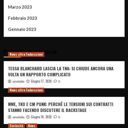
Marzo 2023
Febbraio 2023
Gennaio 2023
Potresti esserti perso
News altre Federazioni
TESSA BLANCHARD LASCIA LA TNA: SI CHIUDE ANCORA UNA
VOLTA UN RAPPORTO COMPLICATO
Giugno 17, 2026
aewitalia
0
News altre Federazioni
WWE, TKO E CM PUNK: PERCHÉ LE TENSIONI SUI CONTRATTI
STANNO FACENDO DISCUTERE IL BACKSTAGE
Giugno 10, 2026
aewitalia
0
Curiosità
News