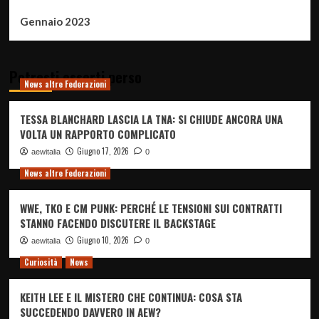
Gennaio 2023
Potresti esserti perso
News altre Federazioni
TESSA BLANCHARD LASCIA LA TNA: SI CHIUDE ANCORA UNA
VOLTA UN RAPPORTO COMPLICATO
Giugno 17, 2026
aewitalia
0
News altre Federazioni
WWE, TKO E CM PUNK: PERCHÉ LE TENSIONI SUI CONTRATTI
STANNO FACENDO DISCUTERE IL BACKSTAGE
Giugno 10, 2026
aewitalia
0
Curiosità
News
KEITH LEE E IL MISTERO CHE CONTINUA: COSA STA
SUCCEDENDO DAVVERO IN AEW?