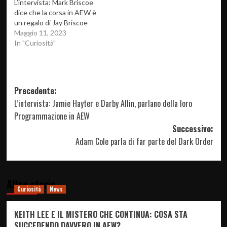
L’intervista: Mark Briscoe
dice che la corsa in AEW è
un regalo di Jay Briscoe
Maggio 11, 2023
In "Curiosità"
Navigazione
Precedente:
L’intervista: Jamie Hayter e Darby Allin, parlano della loro
articolo
Programmazione in AEW
Successivo:
Adam Cole parla di far parte del Dark Order
Altre storie
Curiosità
News
KEITH LEE E IL MISTERO CHE CONTINUA: COSA STA
SUCCEDENDO DAVVERO IN AEW?