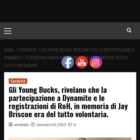
Menu
principale
HOME
CURIOSITÀ
GLI YOUNG BUCKS, RIVELANO CHE LA PARTECIPAZIONE A
DYNAMITE E LE REGISTRAZIONI DI ROH, IN MEMORIA DI JAY BRISCOE ERA DEL
TUTTO VOLONTARIA.
Curiosità
Gli Young Bucks, rivelano che la
partecipazione a Dynamite e le
registrazioni di RoH, in memoria di Jay
Briscoe era del tutto volontaria.
aewitalia
Gennaio 24, 2023
0