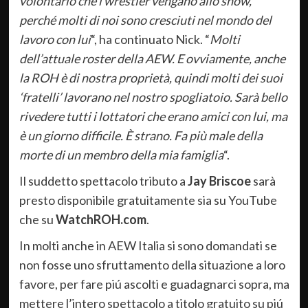
volontario che i wrestler vengano allo show,
perché molti di noi sono cresciuti nel mondo del
lavoro con lui
“, ha continuato Nick. “
Molti
dell’attuale roster della AEW. E ovviamente, anche
la ROH è di nostra proprietà, quindi molti dei suoi
‘fratelli’ lavorano nel nostro spogliatoio. Sarà bello
rivedere tutti i lottatori che erano amici con lui, ma
è un giorno difficile. È strano. Fa più male della
morte di un membro della mia famiglia
“.
Il suddetto spettacolo tributo a
Jay Briscoe
sarà
presto disponibile gratuitamente sia su YouTube
che su
WatchROH.com
.
In molti anche in AEW Italia si sono domandati se
non fosse uno sfruttamento della situazione a loro
favore, per fare piú ascolti e guadagnarci sopra, ma
mettere l’intero spettacolo a titolo gratuito su piú