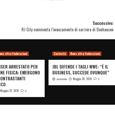
Successivo:
i
RJ City commenta l’avanzamento di carriera di Danhausen
ews altre Federazioni
Curiosità
News altre Federazioni
ISER ARRESTATO PER
JBL DIFENDE I TAGLI WWE: “È IL
NE FISICA: EMERGONO
BUSINESS, SUCCEDE OVUNQUE”
CONTRASTANTI
Maggio 20, 2026
aewitalia
0
RCO
Maggio 22, 2026
0