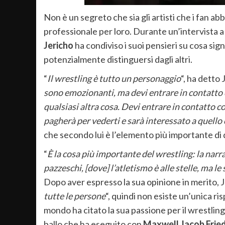
Non è un segreto che sia gli artisti che i fan ab
professionale per loro. Durante un’intervista a
Jericho
ha condiviso i suoi pensieri su cosa sign
potenzialmente distinguersi dagli altri.
“
Il wrestling è tutto un personaggio
“, ha detto
sono emozionanti, ma devi entrare in contatto c
qualsiasi altra cosa. Devi entrare in contatto con 
pagherà per vederti e sarà interessato a quello 
che secondo lui è l’elemento più importante di
“
È la cosa più importante del wrestling: la narr
pazzeschi, [dove] l’atletismo è alle stelle, ma l
Dopo aver espresso la sua opinione in merito, J
tutte le persone
“, quindi non esiste un’unica r
mondo ha citato la sua passione per il wrestli
ballo che ha eseguito con
Maxwell Jacob Fri