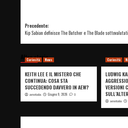
Navigazione
Precedente:
Kip Sabian definisce The Butcher e The Blade sottovalutat
articolo
Altre storie
Curiosità
News
Curiosità
N
KEITH LEE E IL MISTERO CHE
LUDWIG KA
CONTINUA: COSA STA
AGGRESSIO
SUCCEDENDO DAVVERO IN AEW?
VERSIONI 
SULL’ALTE
Giugno 9, 2026
aewitalia
0
aewitalia