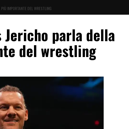
A PIÙ IMPORTANTE DEL WRESTLING
s Jericho parla della
te del wrestling