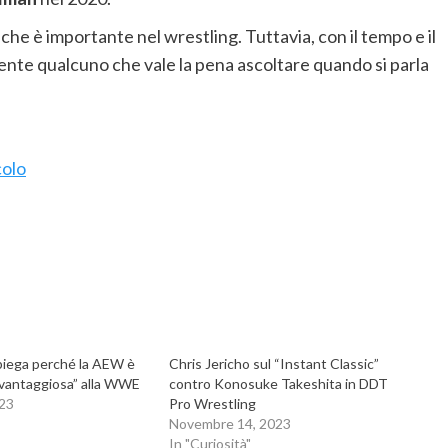
 che è importante nel wrestling. Tuttavia, con il tempo e il
ente qualcuno che vale la pena ascoltare quando si parla
colo
spiega perché la AEW è
Chris Jericho sul “Instant Classic”
“vantaggiosa” alla WWE
contro Konosuke Takeshita in DDT
023
Pro Wrestling
Novembre 14, 2023
In "Curiosità"