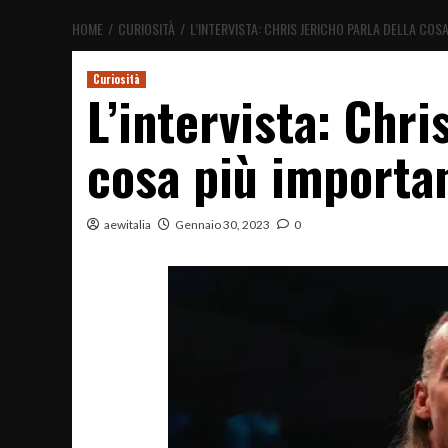
HOME
CURIOSITÀ
L’INTERVISTA: CHRIS JERICHO PARLA DELLA COS
Curiosità
L’intervista: Chri
cosa più importan
aewitalia
Gennaio 30, 2023
0