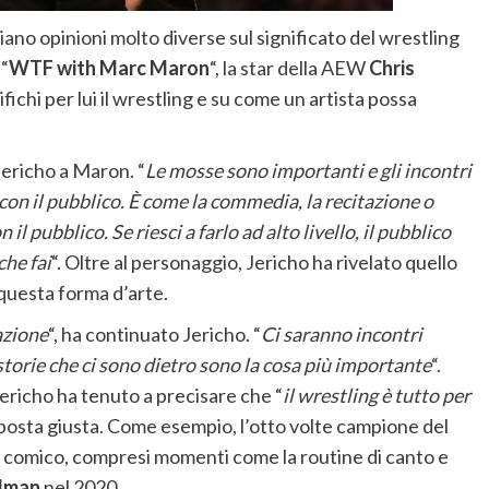
biano opinioni molto diverse sul significato del wrestling
 “
WTF with Marc Maron
“, la star della AEW
Chris
ifichi per lui il wrestling e su come un artista possa
 Jericho a Maron. “
Le mosse sono importanti e gli incontri
on il pubblico. È come la commedia, la recitazione o
il pubblico. Se riesci a farlo ad alto livello, il pubblico
che fai
“. Oltre al personaggio, Jericho ha rivelato quello
 questa forma d’arte.
azione
“, ha continuato Jericho. “
Ci saranno incontri
e storie che ci sono dietro sono la cosa più importante
“.
ericho ha tenuto a precisare che “
il wrestling è tutto per
isposta giusta. Come esempio, l’otto volte campione del
ng comico, compresi momenti come la routine di canto e
edman
nel 2020.