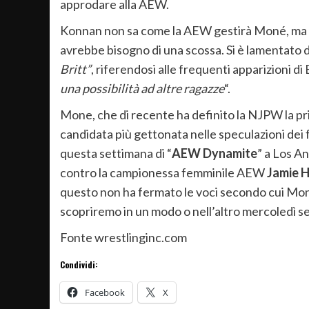
approdare alla AEW.
Konnan non sa come la AEW gestirà Moné, ma h
avrebbe bisogno di una scossa. Si è lamentato 
Britt”
, riferendosi alle frequenti apparizioni 
una possibilità ad altre ragazze
“.
Mone, che di recente ha definito la NJPW la pr
candidata più gettonata nelle speculazioni dei 
questa settimana di “
AEW Dynamite
” a Los A
contro la campionessa femminile AEW
Jamie 
questo non ha fermato le voci secondo cui Mon
scopriremo in un modo o nell’altro mercoledì s
Fonte wrestlinginc.com
Condividi:
Facebook
X