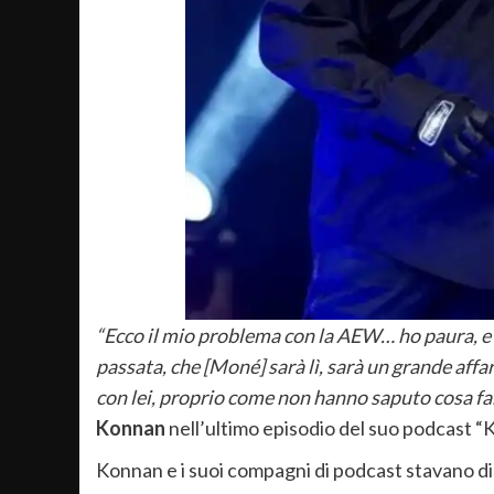
“Ecco il mio problema con la AEW… ho paura, e t
passata, che [Moné] sarà lì, sarà un grande affa
con lei, proprio come non hanno saputo cosa fa
Konnan
nell’ultimo episodio del suo podcast “K
Konnan e i suoi compagni di podcast stavano 