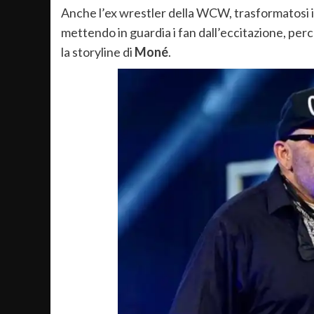
Anche l’ex wrestler della WCW, trasformatosi 
mettendo in guardia i fan dall’eccitazione, per
la storyline di
Moné
.