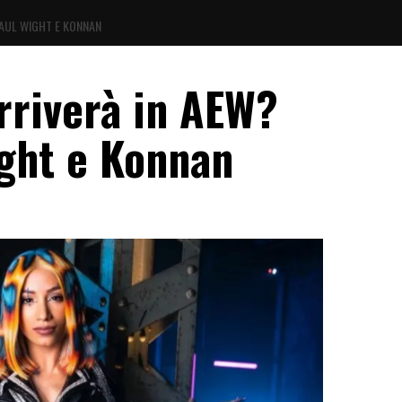
AUL WIGHT E KONNAN
riverà in AEW?
ght e Konnan