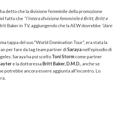
a detto che la divisione femminile della promozione
del fatto che
“l’intera divisione femminile è Britt, Britt e
di Brit Baker in TV, aggiungendo che la AEW dovrebbe
“dare
ima tappa del suo “World Domination Tour”, era stata la
fan per fare da tag team partner di
Saraya
nell’episodio di
ngeles. Saraya ha poi scelto
Toni Storm
come partner
Hayter
e la dottoressa
Britt Baker, D.M.D.
, anche se
e potrebbe ancora essere aggiunta all’incontro. Lo
era.