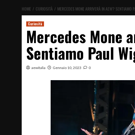
HOME
CURIOSITÀ
MERCEDES MONE ARRIVERÀ IN AEW? SENTIAMO P
Curiosità
Mercedes Mone ar
Sentiamo Paul Wi
aewitalia
Gennaio 10, 2023
0