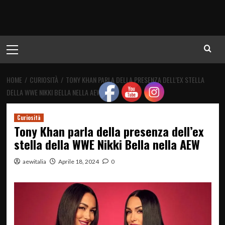
Menu
principale
HOME
CURIOSITÀ
TONY KHAN PARLA DELLA PRESENZA DELL’EX STELLA
DELLA WWE NIKKI BELLA NELLA AEW
Curiosità
Tony Khan parla della presenza dell’ex
stella della WWE Nikki Bella nella AEW
aewitalia
Aprile 18, 2024
0