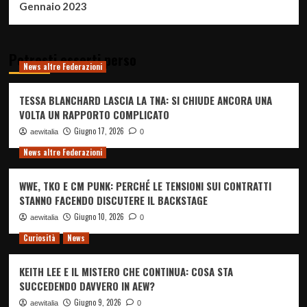
Gennaio 2023
Potresti esserti perso
News altre Federazioni
TESSA BLANCHARD LASCIA LA TNA: SI CHIUDE ANCORA UNA
VOLTA UN RAPPORTO COMPLICATO
Giugno 17, 2026
aewitalia
0
News altre Federazioni
WWE, TKO E CM PUNK: PERCHÉ LE TENSIONI SUI CONTRATTI
STANNO FACENDO DISCUTERE IL BACKSTAGE
Giugno 10, 2026
aewitalia
0
Curiosità
News
KEITH LEE E IL MISTERO CHE CONTINUA: COSA STA
SUCCEDENDO DAVVERO IN AEW?
Giugno 9, 2026
aewitalia
0