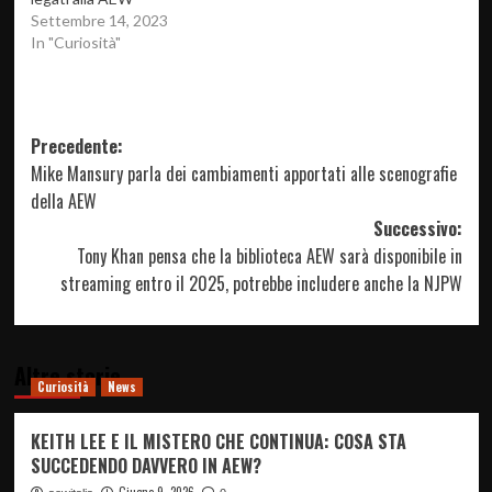
Settembre 14, 2023
In "Curiosità"
Navigazione
Precedente:
Mike Mansury parla dei cambiamenti apportati alle scenografie
articolo
della AEW
Successivo:
Tony Khan pensa che la biblioteca AEW sarà disponibile in
streaming entro il 2025, potrebbe includere anche la NJPW
Altre storie
Curiosità
News
KEITH LEE E IL MISTERO CHE CONTINUA: COSA STA
SUCCEDENDO DAVVERO IN AEW?