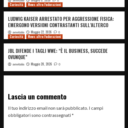
Giugno 9, 2026
aewitalia
0
Curiosità
News altre Federazioni
LUDWIG KAISER ARRESTATO PER AGGRESSIONE FISICA:
EMERGONO VERSIONI CONTRASTANTI SULL’ALTERCO
Maggio 22, 2026
aewitalia
0
Curiosità
News altre Federazioni
JBL DIFENDE I TAGLI WWE: “È IL BUSINESS, SUCCEDE
OVUNQUE”
Maggio 20, 2026
aewitalia
0
Lascia un commento
Il tuo indirizzo email non sarà pubblicato.
I campi
obbligatori sono contrassegnati
*